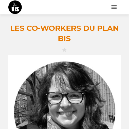
ACCUEIL
LES CO-WORKERS DU PLAN
QUI SOMMES-NOUS ?
BIS
TARIFS
LES COWORKERS
CONTACT